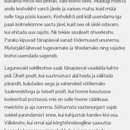
kuivama mitte kivi pinnalt, vaid krohvi sees. Muidugi mõista
andis krohvikiht varsti järele ja varises maha, kuid müür
selle taga püsis kauem. Krohvikihti pidi küll uuendama iga
paari-kolmekümne aasta järel, kuid see oli siiski odavam,
kui ehitada uus rajatis. Nii tekkis sisuliselt ohverkrohv.
Paraku kipuvad tänapäeval vanad tõdemused ununema.
Materjalid lähevad tugevamaks ja tihedamaks ning vajadus
krohvi uuendada sageneb.
Lagunevaid soklikrohve saab tänapäeval vaadelda kahte
pidi. Ühelt poolt, kui suutmatust alal hoida ja säilitada
pärandit, kulutades aega ja vahendeid võitlemaks
tuuleveskitega ja teiselt poolt, kui hoone kasutusse
kodeeritud protsessi, mis on selle hoone väärikuse,
meistrite ja aja summa. Sõltumata vaatenurgast vajab
sokkel parandamist enne, kui kahjustub kandev kivi osa.
Väliskrohv, kui omal ajal kõrgtehnoloogiline saavutus