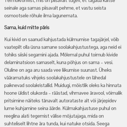
Termokrohvist, mis on piisavalt tugev, et tagada kaitse
seinale aga samas piisavalt pehme, et vastu seista
osmootsele rõhule ilma lagunemata.
Sama, kuid mitte päris
Kui kivid on saanud kahjustada külmumise tagajärjel, võib
vaatepilt olla üsna sarnane soolakahjustustega, aga neid ei
tohiks siiski segamini ajada. Mõlemal puhul toimub kivide
delaminatsioon sarnaselt, kuna põhjus on sama – vesi.
Oluline on aga aru saada vee liikumise suunast. Üheks
vääramatuks vihjeks soolakahjustustele on lähedal
paiknevad soolakristallid. Muidugi, mõistlik oleks ka hinnata
hoone üldist olukorda – räästad, vihmavee äravool, võimalik
pritsimine näiteks tänavalt autorataste alt või järjepidev
lume kuhjamine seina äärde. Külmakahjustuse puhul on
reeglina alati tegemist välise mõjutajaga, mida on
suhteliselt lihtne ära tunda, kui natuke otsida. Seega