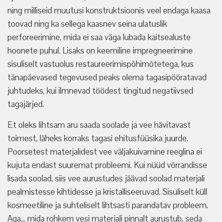
ning milliseid muutusi konstruktsioonis veel endaga kaasa
toovad ning ka sellega kaasnev seina ulatuslik
perforeerimine, mida ei saa väga lubada kaitsealuste
hoonete puhul. Lisaks on keemiline impregneerimine
sisuliselt vastuolus restaureerimispõhimõtetega, kus
tänapäevased tegevused peaks olema tagasipööratavad
juhtudeks, kui ilmnevad töödest tingitud negatiivsed
tagajärjed.
Et oleks lihtsam aru saada soolade ja vee hävitavast
toimest, läheks korraks tagasi ehitusfüüsika juurde.
Poorsetest materjalidest vee väljakuivamine reeglina ei
kujuta endast suuremat probleemi. Kui nüüd võrrandisse
lisada soolad, siis vee aurustudes jäävad soolad materjali
pealmistesse kihtidesse ja kristalliseeruvad. Sisuliselt küll
kosmeetiline ja suhteliselt lihtsasti parandatav probleem.
Aga… mida rohkem vesi materjali pinnalt aurustub, seda