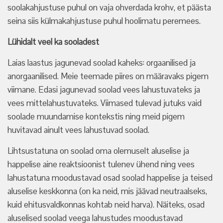
soolakahjustuse puhul on vaja ohverdada krohv, et päästa
seina siis külmakahjustuse puhul hoolimatu peremees.
Lühidalt veel ka sooladest
Laias laastus jagunevad soolad kaheks: orgaanilised ja
anorgaanilised. Meie teemade piires on määravaks pigem
viimane. Edasi jagunevad soolad vees lahustuvateks ja
vees mittelahustuvateks. Viimased tulevad jutuks vaid
soolade muundamise kontekstis ning meid pigem
huvitavad ainult vees lahustuvad soolad.
Lihtsustatuna on soolad oma olemuselt aluselise ja
happelise aine reaktsioonist tulenev ühend ning vees
lahustatuna moodustavad osad soolad happelise ja teised
aluselise keskkonna (on ka neid, mis jäävad neutraalseks,
kuid ehitusvaldkonnas kohtab neid harva). Näiteks, osad
aluselised soolad veega lahustudes moodustavad