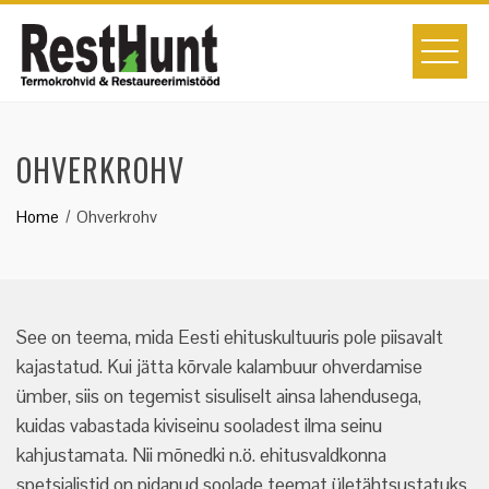
Skip
to
content
OHVERKROHV
Home
Ohverkrohv
See on teema, mida Eesti ehituskultuuris pole piisavalt
kajastatud. Kui jätta kõrvale kalambuur ohverdamise
ümber, siis on tegemist sisuliselt ainsa lahendusega,
kuidas vabastada kiviseinu sooladest ilma seinu
kahjustamata. Nii mõnedki n.ö. ehitusvaldkonna
spetsialistid on pidanud soolade teemat ületähtsustatuks,