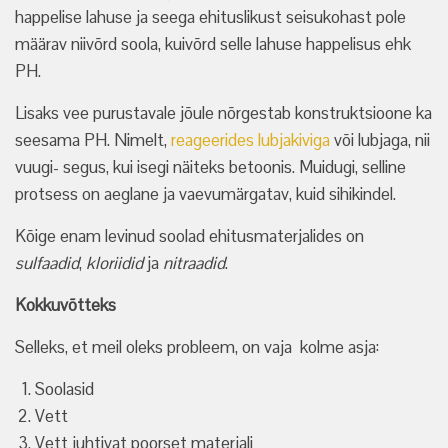
happelise lahuse ja seega ehituslikust seisukohast pole
määrav niivõrd soola, kuivõrd selle lahuse happelisus ehk
PH.
Lisaks vee purustavale jõule nõrgestab konstruktsioone ka
seesama PH. Nimelt,
reageerides lubjakiviga
või lubjaga, nii
vuugi- segus, kui isegi näiteks betoonis. Muidugi, selline
protsess on aeglane ja vaevumärgatav, kuid sihikindel.
Kõige enam levinud soolad ehitusmaterjalides on
sulfaadid
,
kloriidid
ja
nitraadid
.
Kokkuvõtteks
Selleks, et meil oleks probleem, on vaja kolme asja:
Soolasid
Vett
Vett juhtivat poorset materjali