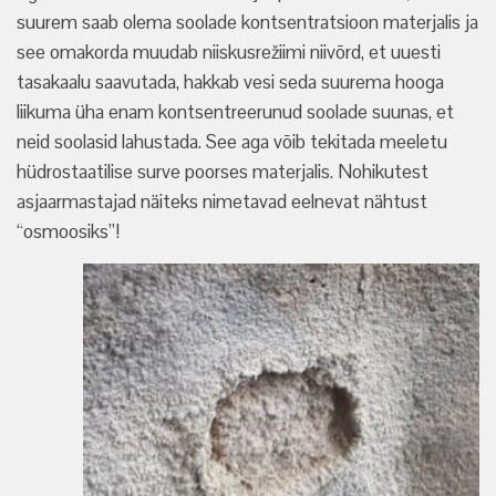
suurem saab olema soolade kontsentratsioon materjalis ja
see omakorda muudab niiskusrežiimi niivõrd, et uuesti
tasakaalu saavutada, hakkab vesi seda suurema hooga
liikuma üha enam kontsentreerunud soolade suunas, et
neid soolasid lahustada. See aga võib tekitada meeletu
hüdrostaatilise surve poorses materjalis. Nohikutest
asjaarmastajad näiteks nimetavad eelnevat nähtust
“osmoosiks”!