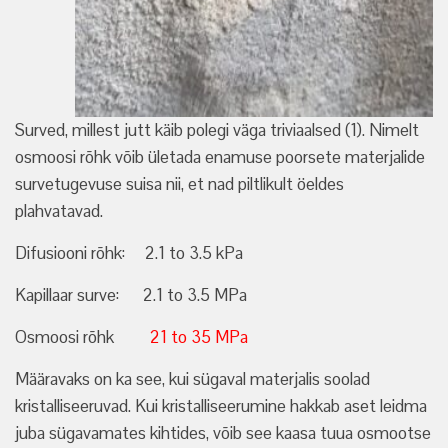
Surved, millest jutt käib polegi väga triviaalsed (1). Nimelt
osmoosi rõhk võib ületada enamuse poorsete materjalide
survetugevuse suisa nii, et nad piltlikult öeldes
plahvatavad.
Difusiooni rõhk: 2.1 to 3.5 kPa
Kapillaar surve: 2.1 to 3.5 MPa
Osmoosi rõhk
21 to 35 MPa
Määravaks on ka see, kui sügaval materjalis soolad
kristalliseeruvad. Kui kristalliseerumine hakkab aset leidma
juba sügavamates kihtides, võib see kaasa tuua osmootse