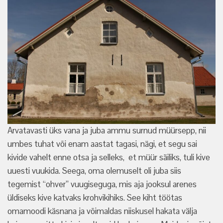
Arvatavasti üks vana ja juba ammu surnud müürsepp, nii
umbes tuhat või enam aastat tagasi, nägi, et segu sai
kivide vahelt enne otsa ja selleks, et müür säiliks, tuli kive
uuesti vuukida. Seega, oma olemuselt oli juba siis
tegemist “ohver” vuugiseguga, mis aja jooksul arenes
üldiseks kive katvaks krohvikihiks. See kiht töötas
omamoodi käsnana ja võimaldas niiskusel hakata välja