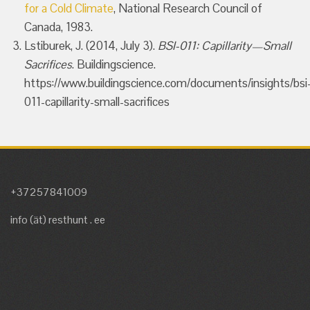
for a Cold Climate
, National Research Council of
Canada, 1983.
Lstiburek, J. (2014, July 3).
BSI-011: Capillarity—Small
Sacrifices
. Buildingscience.
https://www.buildingscience.com/documents/insights/bsi
011-capillarity-small-sacrifices
+37257841009
info (ät) resthunt . ee