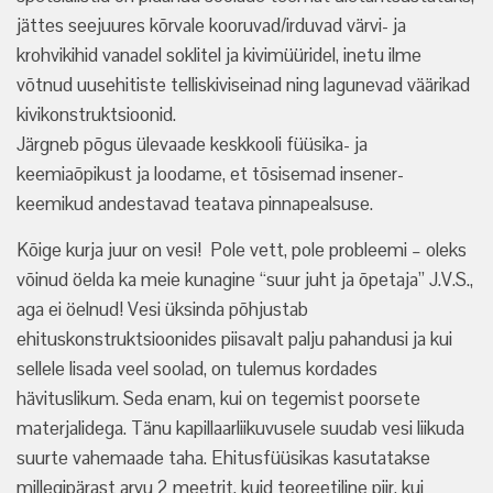
jättes seejuures kõrvale kooruvad/irduvad värvi- ja
krohvikihid vanadel soklitel ja kivimüüridel, inetu ilme
võtnud uusehitiste telliskiviseinad ning lagunevad väärikad
kivikonstruktsioonid.
Järgneb põgus ülevaade keskkooli füüsika- ja
keemiaõpikust ja loodame, et tõsisemad insener-
keemikud andestavad teatava pinnapealsuse.
Kõige kurja juur on vesi! Pole vett, pole probleemi – oleks
võinud öelda ka meie kunagine “suur juht ja õpetaja” J.V.S.,
aga ei öelnud! Vesi üksinda põhjustab
ehituskonstruktsioonides piisavalt palju pahandusi ja kui
sellele lisada veel soolad, on tulemus kordades
hävituslikum. Seda enam, kui on tegemist poorsete
materjalidega. Tänu kapillaarliikuvusele suudab vesi liikuda
suurte vahemaade taha. Ehitusfüüsikas kasutatakse
millegipärast arvu 2 meetrit, kuid teoreetiline piir, kui