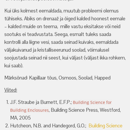
Kui üks kolmest eemaldada, muutub probleemi olemus
tühiseks. Abiks on drenaaž ja õiged kalded hoonest eemale
– kalded muide on teema, mille vastu eksitakse või neid
sootuks ei teadvustata. Seega, esmalt tuleks saada
kontrolli alla liigne vesi, saada seinad kuivaks, eemaldada
väljakuivanud ja kristalliseerunud soolad, võimalusel
soojustada seinad nii seest, kui väljast (väljast ikka rohkem,
kui saab).
Märksõnad: Kapillaar tõus, Osmoos, Soolad, Happed
Viited:
J.F. Straube ja Burnett, E.F.P.;
Building Science for
, Building Science Press, Westford,
Building Enclosures
MA, 2005
Hutcheon, N.B. and Handegord, G.O.;
Building Science