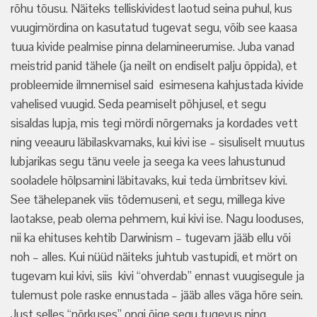
rõhu tõusu. Näiteks telliskividest laotud seina puhul, kus
vuugimördina on kasutatud tugevat segu, võib see kaasa
tuua kivide pealmise pinna delamineerumise. Juba vanad
meistrid panid tähele (ja neilt on endiselt palju õppida), et
probleemide ilmnemisel said esimesena kahjustada kivide
vahelised vuugid. Seda peamiselt põhjusel, et segu
sisaldas lupja, mis tegi mördi nõrgemaks ja kordades vett
ning veeauru läbilaskvamaks, kui kivi ise – sisuliselt muutus
lubjarikas segu tänu veele ja seega ka vees lahustunud
sooladele hõlpsamini läbitavaks, kui teda ümbritsev kivi.
See tähelepanek viis tõdemuseni, et segu, millega kive
laotakse, peab olema pehmem, kui kivi ise. Nagu looduses,
nii ka ehituses kehtib Darwinism – tugevam jääb ellu või
noh – alles. Kui nüüd näiteks juhtub vastupidi, et mört on
tugevam kui kivi, siis kivi “ohverdab” ennast vuugisegule ja
tulemust pole raske ennustada – jääb alles väga hõre sein.
Just selles “nõrkuses” ongi õige segu tugevus ning