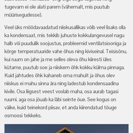
tugevam ei ole alati parem (vähemalt, mis puutub
müürisegudesse).
Veel üks möödavaadatud niiskusallikas võib veel lisaks olla
ka kondensaat, mis tekkib juhuste kokkulangevusel nagu
halb või puudulik soojustus, probleemid ventilatsiooniga ja
kõrge temperatuuride vahe õhus ning kiviseinal. Teisisõnu,
kui ruum on jahe ja me selles oleva õhu kiiresti üles
kütame, puutub soe ja niiskem õhk kokku külma pinnaga.
Kuid jahtudes õhk kahaneb oma mahult ja õhus olev
niiskus ei mahu sinna ära ning ladestub kondensaadina
kivile. Osa liigsest veest voolab maha, osa aurab tagasi
ruumi, aga osa jõuab ka läbi seinte õue. See kogus on
väike, kuid teinekord piisav, et anda kiirendatud tõuge
osmoosi tekkeks.