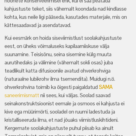
hoonete konserveerimisel ehk, kui ei saa peatada
kahjustuste teket, siis vähemalt koondada nad kindlasse
kohta, kus neile ligi pääseda, kasutades materjale, mis on
kättesaadavad ja asendatavad.
Kui eesmärk on hoida siseviimistlust soolakahjustuste
eest, on üheks võimaluseks kapilaarniiskuse välja
suunamine. Teisisõnu, seina sisemine külg muuta
aurutihedaks ja välimine (vähemalt sokli osas) juba
teadlikult katta difusioonile avatud ohverkrohviga
(naturaalne lubikrohv ilma tsemendita). Muidugi n.ö.
ohverkrohvina toimib ka õigesti paigaldatud
SAMA
saneerimismatt
nii sees, kui väljas. Soolad saavad
seinakonstruktsioonist eemale ja osmoos ei kahjusta ei
kive ega müürimörti, sooladel on ruumi ladestuda ja
kristalliseeruda ilma, et nad jõuaks viimistluskihtideni.
Kergemate soolakahjustuste puhul piisab ka ainult